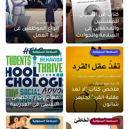
منذ بضع سنوات
كتاب فن السؤال ....
للمفتشين
منذ بضع سنوات
والمحققين فى
انواع الموظفين فى
السلامة والحوادث
بيئة العمل
السلامة السلوكية
السلامة السلوكية
منذ بضع سنوات
ملخص كتاب "لا تغذ
منذ بضع سنوات
عقلیة القرد" لجنیفر
مهام ودور الاخصائى
شانون
النفسى فى المدرسة
السلامة السلوكية
السلامة السلوكية