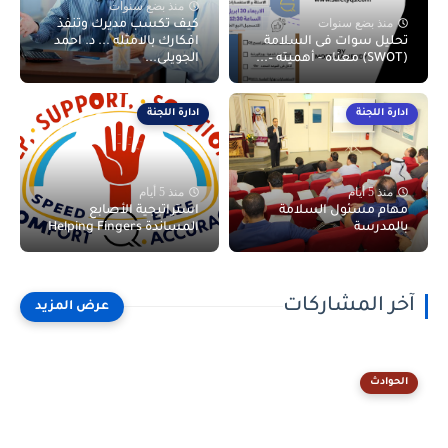
منذ بضع سنوات
منذ بضع سنوات
كيف تكسب مديرك وتنفذ
تحليل سوات فى السلامة
افكارك بالامثله ... د. احمد
(SWOT) معناه - أهميته –...
الجويلى...
ادارة اللجنة
ادارة اللجنة
منذ 5 أيام
منذ 5 أيام
مهام مسئول السلامة
استراتيجية الأصابع
بالمدرسة
المساندة Helping Fingers
آخر المشاركات
الحوادث