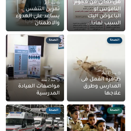
هل تعانى من هجوم
منذ عام
الناموس او
تمرين التنفس
الباعوض اليك
يساعد على الهدوء
السبب لماذا...
والاطمنان
الصحة
الصحة
منذ 15 أيام
ظاهرة القمل فى
منذ 2 سنة
المدارس وطرق
مواصفات العيادة
علاجها
المدرسية
الصحة
الصحة