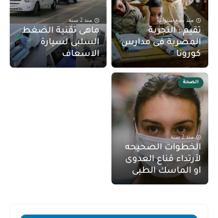
منذ بضع سنوات
منذ 2 سنة
تقيم : التجربة
ماهى تقنية الضغط
المصرية فى مدارس
السلبى لسيارة
كورونا
الاسعاف
الصحة
منذ 2 سنة
الخطوات الصحيحه
لأرتداء قناع العدوى
او الماسك الطبى