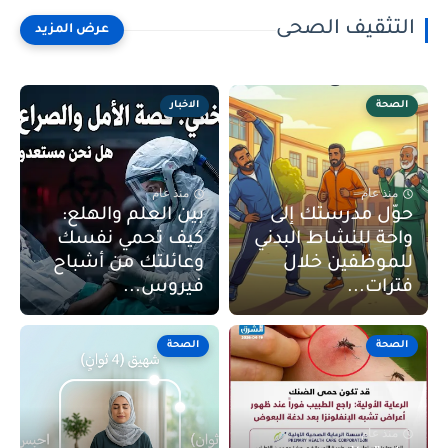
التثقيف الصحى
الصحة
الاخبار
منذ عام
منذ عام
حوّل مدرستك إلى
بين العلم والهلع:
واحة للنشاط البدني
كيف تحمي نفسك
للموظفين خلال
وعائلتك من أشباح
فترات...
فيروس...
الصحة
الصحة
منذ عام